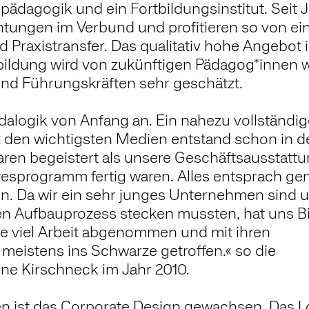
pädagogik und ein Fortbildungsinstitut. Seit 
chtungen im Verbund und profitieren so von e
 Praxistransfer. Das qualitativ hohe Angebot 
bildung wird von zukünftigen Pädagog*innen 
nd Führungskräften sehr geschätzt.
ädalogik von Anfang an. Ein nahezu vollständi
 den wichtigsten Medien entstand schon in d
ren begeistert als unsere Geschäftsausstattu
esprogramm fertig waren. Alles entsprach ge
n. Da wir ein sehr junges Unternehmen sind 
nen Aufbauprozess stecken mussten, hat uns Bi
e viel Arbeit abgenommen und mit ihren
eistens ins Schwarze getroffen.« so die
ne Kirschneck im Jahr 2010.
 ist das Corporate Design gewachsen. Das L