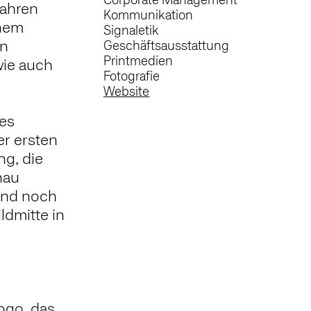
Jahren
Kommunikation
inem
Signaletik
in
Geschäftsausstattung
Printmedien
wie auch
Fotografie
Website
ges
er ersten
ng, die
nau
und noch
ldmitte in
ogo, das